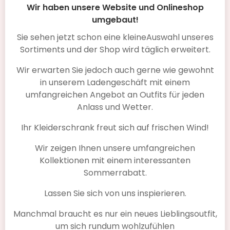
kompetente Beratung, trotz Stress habt ihr euch Zeit
Wir haben unsere Website und Onlineshop
genommen und wir sind mit einem tollen Kleid sehr
umgebaut!
zufrieden nach Hause gegangen. Wir werden euch
Sie sehen jetzt schon eine kleineAuswahl unseres
auf jeden Fall weiter empfehlen und kommen auf
Sortiments und der Shop wird täglich erweitert.
jeden Fall wieder.
Wir erwarten Sie jedoch auch gerne wie gewohnt
Manuela R.
schrieb am Februar 19, 2019 um 4:41 pm
in unserem Ladengeschäft mit einem
Vielen Dank für die tolle Beratung und die große
umfangreichen Angebot an Outfits für jeden
Auswahl an Kleidern. Meine Tochter hat bei Ihnen Ihr
Anlass und Wetter.
Konfirmationskleidung gefunden und ich ein Kleid für
unseren Musicalbesuch.
Ihr Kleiderschrank freut sich auf frischen Wind!
Geli F.
schrieb am Februar 2, 2019 um 1:11 pm
Wir zeigen Ihnen unsere umfangreichen
Tolle Beratung, wunderschöne Kleider - gerne
Kollektionen mit einem interessanten
wieder.
Sommerrabatt.
Christine S.
schrieb am Januar 31, 2019 um 8:21 pm
Lassen Sie sich von uns inspierieren.
Super Kleider mit hochwertiger Qualität und guten
Preisen, Chefin war sehr kompetent und hilfsbereit.
Manchmal braucht es nur ein neues Lieblingsoutfit,
um sich rundum wohlzufühlen