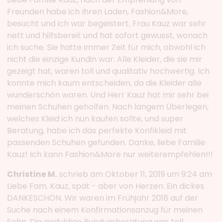
Freunden habe ich Ihren Laden, Fashion&More,
besucht und ich war begeistert. Frau Kauz war sehr
nett und hilfsbereit und hat sofort gewusst, wonach
ich suche. Sie hatte immer Zeit für mich, obwohl ich
nicht die einzige Kundin war. Alle Kleider, die sie mir
gezeigt hat, waren toll und qualitativ hochwertig. Ich
konnte mich kaum entscheiden, da die Kleider alle
wunderschön waren. Und Herr Kauz hat mir sehr bei
meinen Schuhen geholfen. Nach langem Überlegen,
welches Kleid ich nun kaufen sollte, und super
Beratung, habe ich das perfekte Konfikleid mit
passenden Schuhen gefunden. Danke, liebe Familie
Kauz! Ich kann Fashion&More nur weiterempfehlen!!!
Christine M.
schrieb am Oktober 11, 2019 um 9:24 am
Liebe Fam. Kauz, spät - aber von Herzen: Ein dickes
DANKESCHÖN. Wir waren im Frühjahr 2018 auf der
Suche nach einem Konfirmationsanzug für meinen
Sohn. Die geduldige Rundumberatung war toll.