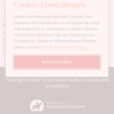
Cookie-Einstellungen
Diese Webseite verwendet Cookies, um
bestimmte Funktionen zu ermöglichen und
das Angebot zu verbessern. Indem Sie hier
fortfahren, stimmen Sie der Nutzung von
Alle angegebenen Preise verstehen sich, wenn nicht
Cookies zu. Weitere Informationen finden
anders beschrieben, inkl. der gesetzlichen
Sie in unserer
Datenschutzerklärung
.
Mehrwertsteuer und zzgl.
Lieferkosten.
Einverstanden!
Copyright © 2010–2026, Fashion & More. Alle Rechte
vorbehalten.