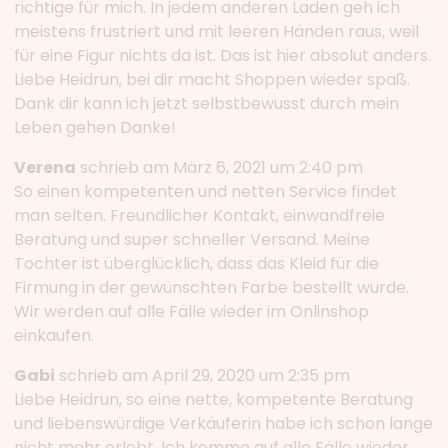
richtige für mich. In jedem anderen Laden geh ich
meistens frustriert und mit leeren Händen raus, weil
für eine Figur nichts da ist. Das ist hier absolut anders.
Liebe Heidrun, bei dir macht Shoppen wieder spaß.
Dank dir kann ich jetzt selbstbewusst durch mein
Leben gehen Danke!
Verena
schrieb am März 6, 2021 um 2:40 pm
So einen kompetenten und netten Service findet
man selten. Freundlicher Kontakt, einwandfreie
Beratung und super schneller Versand. Meine
Tochter ist überglücklich, dass das Kleid für die
Firmung in der gewünschten Farbe bestellt wurde.
Wir werden auf alle Fälle wieder im Onlinshop
einkaufen.
Gabi
schrieb am April 29, 2020 um 2:35 pm
Liebe Heidrun, so eine nette, kompetente Beratung
und liebenswürdige Verkäuferin habe ich schon lange
nicht mehr erlebt. Ich komme auf alle Fälle wieder