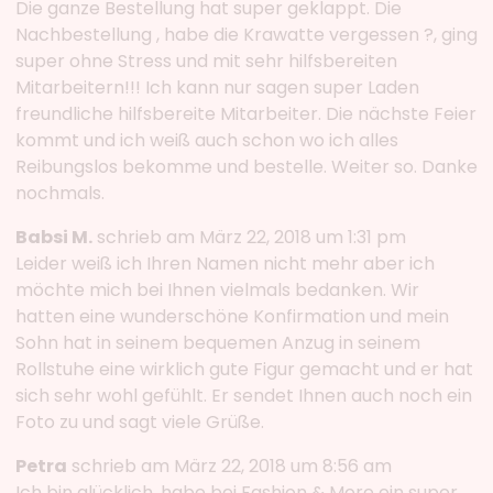
Die ganze Bestellung hat super geklappt. Die
Nachbestellung , habe die Krawatte vergessen ?, ging
super ohne Stress und mit sehr hilfsbereiten
Mitarbeitern!!! Ich kann nur sagen super Laden
freundliche hilfsbereite Mitarbeiter. Die nächste Feier
kommt und ich weiß auch schon wo ich alles
Reibungslos bekomme und bestelle. Weiter so. Danke
nochmals.
Babsi M.
schrieb am März 22, 2018 um 1:31 pm
Leider weiß ich Ihren Namen nicht mehr aber ich
möchte mich bei Ihnen vielmals bedanken. Wir
hatten eine wunderschöne Konfirmation und mein
Sohn hat in seinem bequemen Anzug in seinem
Rollstuhe eine wirklich gute Figur gemacht und er hat
sich sehr wohl gefühlt. Er sendet Ihnen auch noch ein
Foto zu und sagt viele Grüße.
Petra
schrieb am März 22, 2018 um 8:56 am
Ich bin glücklich, habe bei Fashion & More ein super